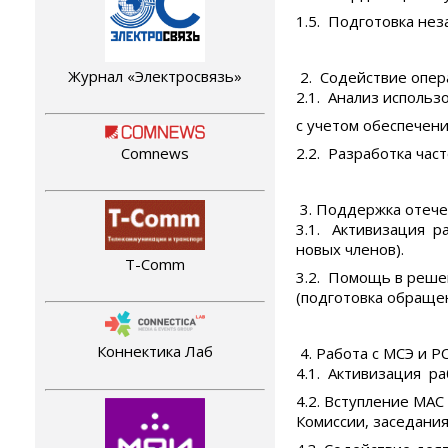
1.5. Подготовка не
Журнал «Электросвязь»
Содействие опера
2.1. Анализ исполь
с учетом обеспечени
2.2. Разработка час
Comnews
Поддержка отечес
3.1. Активизация р
новых членов).
T-Comm
3.2. Помощь в реше
(подготовка обраще
Коннектика Лаб
Работа с МСЭ и РС
4.1. Активизация р
4.2. Вступление МАС
Комиссии, заседания