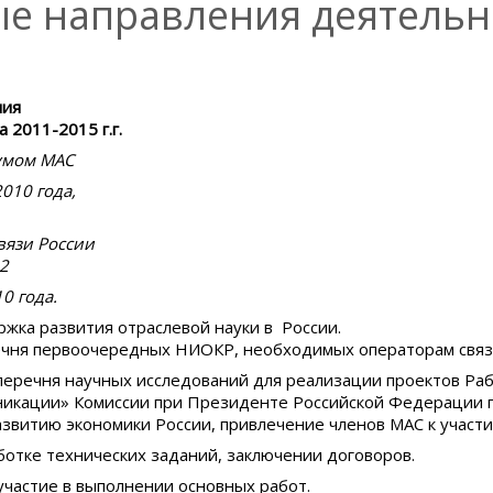
е направления деятельн
ния
 2011-2015 г.г.
умом МАС
2010 года,
язи России
2
года.
жка развития отраслевой науки в России.
речня первоочередных НИОКР, необходимых операторам связ
перечня научных исследований для реализации проектов Ра
никации» Комиссии при Президенте Российской Федерации 
азвитию экономики России, привлечение членов МАС к участ
аботке технических заданий, заключении договоров.
участие в выполнении основных работ.