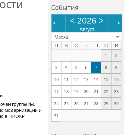
ости
События
<
2026
>
<
>
Август
Месяц
П
В
С
Ч
П
С
В
1
2
3
4
5
6
7
8
9
10
11
12
13
14
15
16
17
18
19
20
21
22
23
и.
24
25
26
27
28
29
30
бочей группы №6
по модернизации и
31
ию в НИОКР.