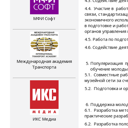
4.3. Содействие де
4.4. Участие в рабо
связи, стандартизац
МФИ Софт
экономичного исполь
в подготовке и рабо
органов управления 
4.5. Работа по подг
4.6. Содействие дея
Международная академия
Популяризация п
Транспорта
обучение молодых
5.1. Совместные ра
музейной сети за сч
5.2. Подготовка и 
Поддержка молод
6.1. Разработка ме
практические разра
ИКС Медиа
6.2. Разработка по