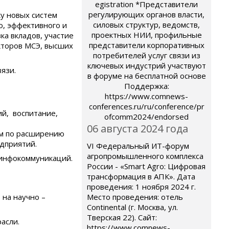
egistration *Представители
регулирующих органов власти,
ку новых систем
силовых структур, ведомств,
о, эффективного и
проектных НИИ, профильные
ка вкладов, участие
представители корпоративных
екторов МСЭ, высших
потребителей услуг связи из
ключевых индустрий участвуют
язи.
в форуме на бесплатной основе
Поддержка:
https://www.comnews-
conferences.ru/ru/conference/pr
й, воспитание,
ofcomm2024/endorsed
06 августа 2024 года
ем по расширению
дприятий.
VI Федеральный ИТ-форум
агропромышленного комплекса
 инфокоммуникаций.
России - «Smart Agro: Цифровая
трансформация в АПК». Дата
проведения: 1 ноября 2024 г.
 на научно –
Место проведения: отель
Continental (г. Москва, ул.
Тверская 22). Сайт:
асли.
https://www.comnews-