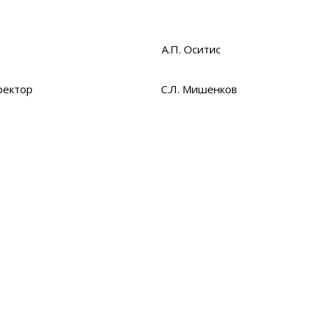
ент А.П. Оситис
ный директор С.Л. Мишенков