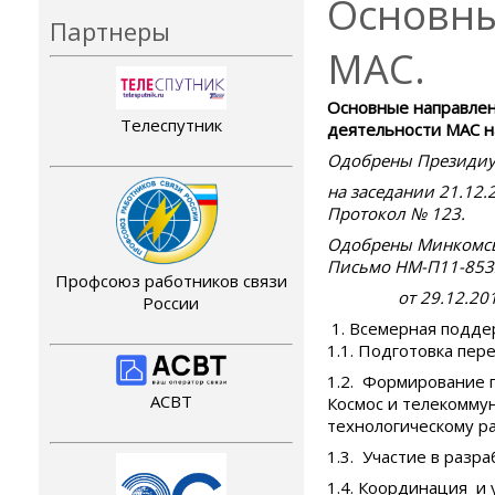
Основны
Партнеры
МАС.
Основные направле
Телеспутник
деятельности МАС на
Одобрены Президи
на заседании 21.12.
Протокол № 123.
Одобрены Минкомсв
Письмо НМ-П11-853
Профсоюз работников связи
от 29.12.2010 
России
Всемерная поддер
1.1. Подготовка пе
1.2. Формирование 
АСВТ
Космос и телекомму
технологическому р
1.3. Участие в разр
1.4. Координация и 